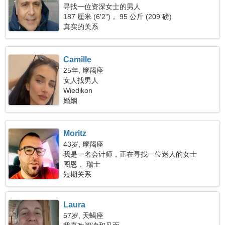
寻找一位资深女士的男人
187 厘米 (6'2")， 95 公斤 (209 磅)
真实的关系
Camille
25年, 摩羯座
女人找男人
Wiedikon
婚姻
Moritz
43岁, 摩羯座
我是一名会计师，正在寻找一位迷人的女士
图恩， 瑞士
短期关系
Laura
57岁, 天蝎座